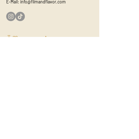
E-Mail:
info@filmandflavor.com
Öffnungszeiten
Dienstag:
14:00 / 18:30
Mittwoch:
14:00 / 18:30
Donnerstag:
14:00 / 18:30
Freitag:
14:00 / 18:30
Samstag:
15:00 / 19:30
Sonntag: ​
14:00 / 18:30
Einlass ist immer 35 Min. vorher
Individuelle Events
Private Veranstaltungen sind möglich,
jedoch nur montags für 20-40 Personen.