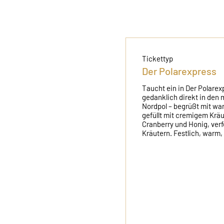
Tickettyp
Der Polarexpress
Taucht ein in Der Polarexp
gedanklich direkt in den
Nordpol – begrüßt mit war
gefüllt mit cremigem Kräu
Cranberry und Honig, verfe
Kräutern. Festlich, warm