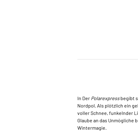
In Der 
Polarexpress
 begibt 
Nordpol. Als plötzlich ein g
voller Schnee, funkelnder L
Glaube an das Unmögliche b
Wintermagie.