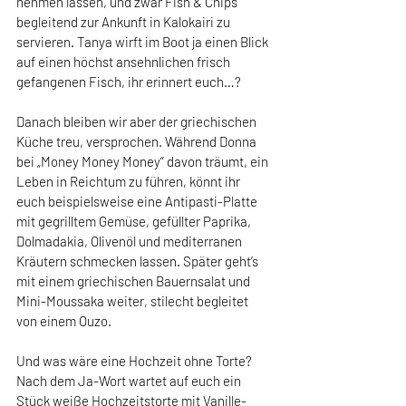
nehmen lassen, und zwar Fish & Chips 
begleitend zur Ankunft in Kalokairi zu 
servieren. Tanya wirft im Boot ja einen Blick 
auf einen höchst ansehnlichen frisch 
gefangenen Fisch, ihr erinnert euch…?
Danach bleiben wir aber der griechischen 
Küche treu, versprochen. Während Donna 
bei „Money Money Money“ davon träumt, ein 
Leben in Reichtum zu führen, könnt ihr 
euch beispielsweise eine Antipasti-Platte 
mit gegrilltem Gemüse, gefüllter Paprika, 
Dolmadakia, Olivenöl und mediterranen 
Kräutern schmecken lassen. Später geht’s 
mit einem griechischen Bauernsalat und 
Mini-Moussaka weiter, stilecht begleitet 
von einem Ouzo.
Und was wäre eine Hochzeit ohne Torte? 
Nach dem Ja-Wort wartet auf euch ein 
Stück weiße Hochzeitstorte mit Vanille-