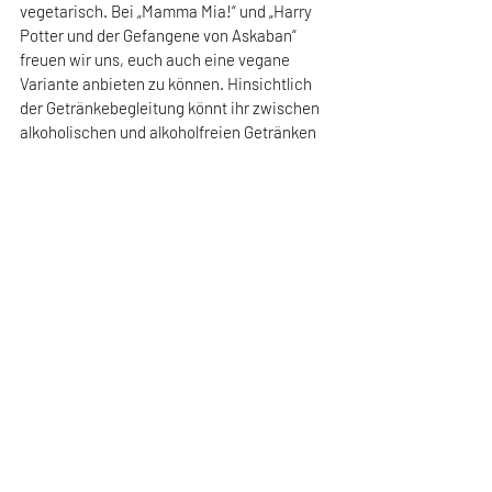
vegetarisch. Bei „Mamma Mia!“ und „Harry 
Potter und der Gefangene von Askaban“ 
freuen wir uns, euch auch eine vegane 
Variante anbieten zu können. Hinsichtlich 
der Getränkebegleitung könnt ihr zwischen 
alkoholischen und alkoholfreien Getränken 
wählen.
Wir freuen uns darauf, euch im nächsten 
Jahr mit unvergesslichen Film-Erlebnissen 
verzaubern zu können!
Aktuelle Beiträge
Alle ansehen