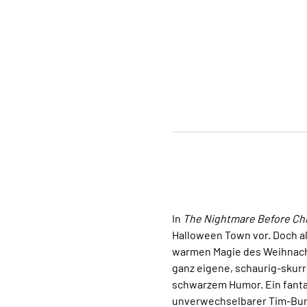
In 
The Nightmare Before Chr
Halloween Town vor. Doch als
warmen Magie des Weihnacht
ganz eigene, schaurig-skurr
schwarzem Humor. Ein fanta
unverwechselbarer Tim-Bu