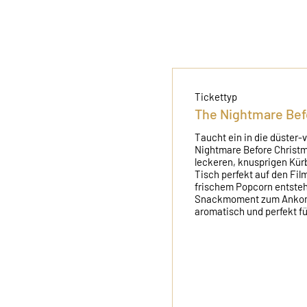
Tickettyp
The Nightmare Bef
Taucht ein in die düster-v
Nightmare Before Christm
leckeren, knusprigen Kürb
Tisch perfekt auf den Fil
frischem Popcorn entsteh
Snackmoment zum Ankomm
aromatisch und perfekt f