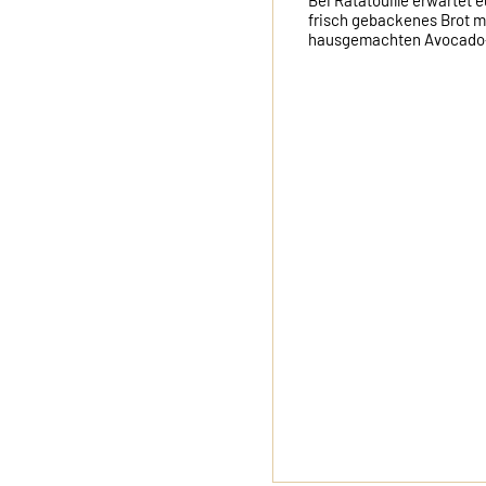
Bei Ratatouille erwartet eu
frisch gebackenes Brot mit
hausgemachten Avocado-