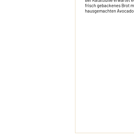
Bei Ratatouille erwartet eu
frisch gebackenes Brot mit
hausgemachten Avocado-