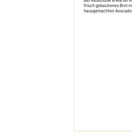
Bei Ratatouille erwartet eu
frisch gebackenes Brot mit
hausgemachten Avocado-