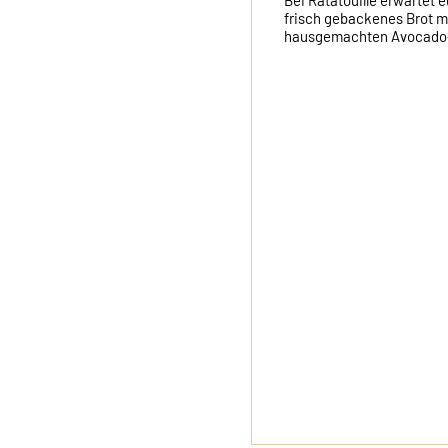
Bei Ratatouille erwartet eu
frisch gebackenes Brot mit
hausgemachten Avocado-