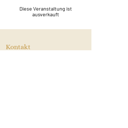
Diese Veranstaltung ist
ausverkauft
Kontakt
Film & Flavor
Kleiner Schäferkamp 36
20357 Hamburg - Eimsbüttel
E-Mail:
info@filmandflavor.com
Öffnungszeiten
Dienstag:
14:00 / 18:30
Mittwoch:
14:00 / 18:30