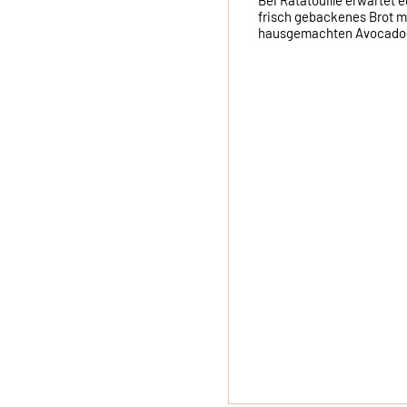
Bei Ratatouille erwartet eu
frisch gebackenes Brot mit
hausgemachten Avocado-