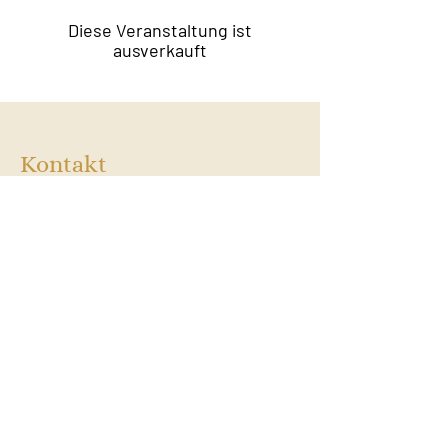
Diese Veranstaltung ist
ausverkauft
Kontakt
Film & Flavor
Kleiner Schäferkamp 36
20357 Hamburg - Eimsbüttel
E-Mail:
info@filmandflavor.com
Öffnungszeiten
Dienstag:
14:00 / 18:30
Mittwoch:
14:00 / 18:30