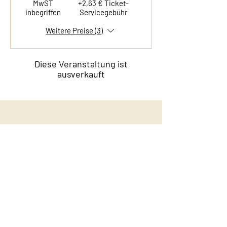
MwST
+2,63 € Ticket-
inbegriffen
Servicegebühr
Weitere Preise (3)
Diese Veranstaltung ist
ausverkauft
Kontakt
Film & Flavor
Kleiner Schäferkamp 36
20357 Hamburg - Eimsbüttel
E-Mail:
info@filmandflavor.com