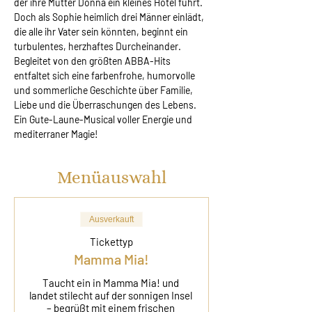
der ihre Mutter Donna ein kleines Hotel führt. 
Doch als Sophie heimlich drei Männer einlädt, 
die alle ihr Vater sein könnten, beginnt ein 
turbulentes, herzhaftes Durcheinander. 
Begleitet von den größten ABBA-Hits 
entfaltet sich eine farbenfrohe, humorvolle 
und sommerliche Geschichte über Familie, 
Liebe und die Überraschungen des Lebens. 
Ein Gute-Laune-Musical voller Energie und 
mediterraner Magie!
Menüauswahl
Ausverkauft
Tickettyp
Mamma Mia!
Taucht ein in Mamma Mia! und 
landet stilecht auf der sonnigen Insel 
– begrüßt mit einem frischen 