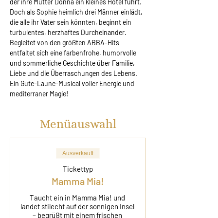
der ihre Mutter Donna ein kleines Hotel führt. 
Doch als Sophie heimlich drei Männer einlädt, 
die alle ihr Vater sein könnten, beginnt ein 
turbulentes, herzhaftes Durcheinander. 
Begleitet von den größten ABBA-Hits 
entfaltet sich eine farbenfrohe, humorvolle 
und sommerliche Geschichte über Familie, 
Liebe und die Überraschungen des Lebens. 
Ein Gute-Laune-Musical voller Energie und 
mediterraner Magie!
Menüauswahl
Ausverkauft
Tickettyp
Mamma Mia!
Taucht ein in Mamma Mia! und 
landet stilecht auf der sonnigen Insel 
– begrüßt mit einem frischen 