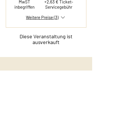
MwST
+2,63 € Ticket-
inbegriffen
Servicegebühr
Weitere Preise (3)
Diese Veranstaltung ist
ausverkauft
Kontakt
Film & Flavor
Kleiner Schäferkamp 36
20357 Hamburg - Eimsbüttel
E-Mail:
info@filmandflavor.com