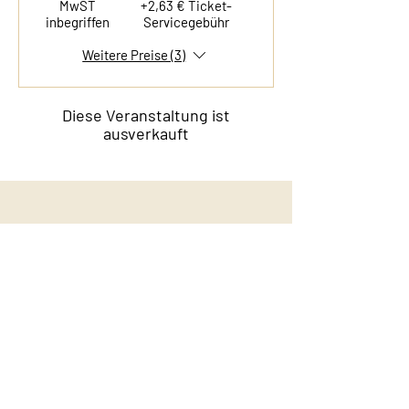
MwST
+2,63 € Ticket-
inbegriffen
Servicegebühr
Weitere Preise (3)
Diese Veranstaltung ist
ausverkauft
Kontakt
Film & Flavor
Kleiner Schäferkamp 36
20357 Hamburg - Eimsbüttel
E-Mail:
info@filmandflavor.com