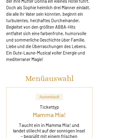
der ihre Mutter Donna ein kleines Hotel führt. 
Doch als Sophie heimlich drei Männer einlädt, 
die alle ihr Vater sein könnten, beginnt ein 
turbulentes, herzhaftes Durcheinander. 
Begleitet von den größten ABBA-Hits 
entfaltet sich eine farbenfrohe, humorvolle 
und sommerliche Geschichte über Familie, 
Liebe und die Überraschungen des Lebens. 
Ein Gute-Laune-Musical voller Energie und 
mediterraner Magie!
Menüauswahl
Ausverkauft
Tickettyp
Mamma Mia!
Taucht ein in Mamma Mia! und 
landet stilecht auf der sonnigen Insel 
– begrüßt mit einem frischen 