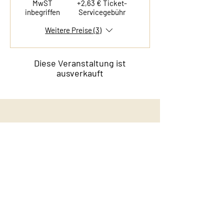
MwST
+2,63 € Ticket-
inbegriffen
Servicegebühr
Weitere Preise (3)
Diese Veranstaltung ist
ausverkauft
Kontakt
Film & Flavor
Kleiner Schäferkamp 36
20357 Hamburg - Eimsbüttel
E-Mail:
info@filmandflavor.com