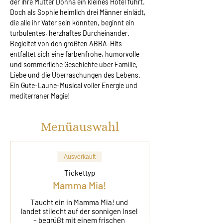
der ihre Mutter Donna ein kleines Hotel führt. 
Doch als Sophie heimlich drei Männer einlädt, 
die alle ihr Vater sein könnten, beginnt ein 
turbulentes, herzhaftes Durcheinander. 
Begleitet von den größten ABBA-Hits 
entfaltet sich eine farbenfrohe, humorvolle 
und sommerliche Geschichte über Familie, 
Liebe und die Überraschungen des Lebens. 
Ein Gute-Laune-Musical voller Energie und 
mediterraner Magie!
Menüauswahl
Ausverkauft
Tickettyp
Mamma Mia!
Taucht ein in Mamma Mia! und 
landet stilecht auf der sonnigen Insel 
– begrüßt mit einem frischen 