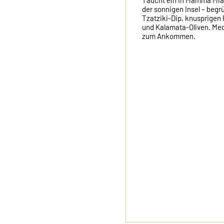
Taucht ein in Mamma Mia! 
der sonnigen Insel – begrü
Tzatziki-Dip, knusprigen 
und Kalamata-Oliven. Medit
zum Ankommen.