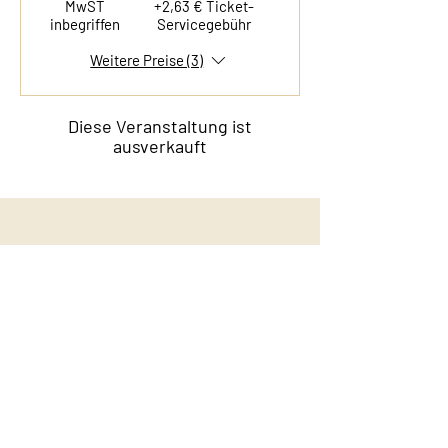
MwST
+2,63 € Ticket-
inbegriffen
Servicegebühr
Weitere Preise (3)
Diese Veranstaltung ist
ausverkauft
Kontakt
Film & Flavor
Kleiner Schäferkamp 36
20357 Hamburg - Eimsbüttel
E-Mail:
info@filmandflavor.com