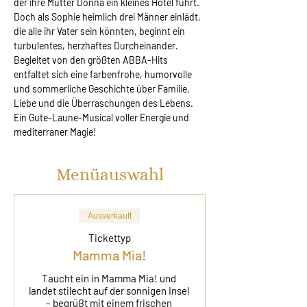
der ihre Mutter Donna ein kleines Hotel führt. 
Doch als Sophie heimlich drei Männer einlädt, 
die alle ihr Vater sein könnten, beginnt ein 
turbulentes, herzhaftes Durcheinander. 
Begleitet von den größten ABBA-Hits 
entfaltet sich eine farbenfrohe, humorvolle 
und sommerliche Geschichte über Familie, 
Liebe und die Überraschungen des Lebens. 
Ein Gute-Laune-Musical voller Energie und 
mediterraner Magie!
Menüauswahl
Ausverkauft
Tickettyp
Mamma Mia!
Taucht ein in Mamma Mia! und 
landet stilecht auf der sonnigen Insel 
– begrüßt mit einem frischen 