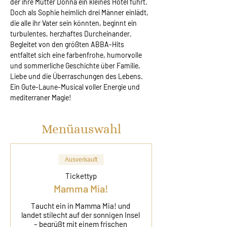
der ihre Mutter Donna ein kleines Hotel führt. 
Doch als Sophie heimlich drei Männer einlädt, 
die alle ihr Vater sein könnten, beginnt ein 
turbulentes, herzhaftes Durcheinander. 
Begleitet von den größten ABBA-Hits 
entfaltet sich eine farbenfrohe, humorvolle 
und sommerliche Geschichte über Familie, 
Liebe und die Überraschungen des Lebens. 
Ein Gute-Laune-Musical voller Energie und 
mediterraner Magie!
Menüauswahl
Ausverkauft
Tickettyp
Mamma Mia!
Taucht ein in Mamma Mia! und 
landet stilecht auf der sonnigen Insel 
– begrüßt mit einem frischen 