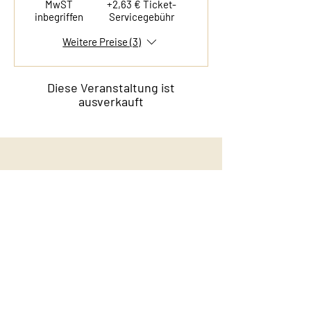
MwST
+2,63 € Ticket-
inbegriffen
Servicegebühr
Weitere Preise (3)
Diese Veranstaltung ist
ausverkauft
Kontakt
Film & Flavor
Kleiner Schäferkamp 36
20357 Hamburg - Eimsbüttel
E-Mail:
info@filmandflavor.com