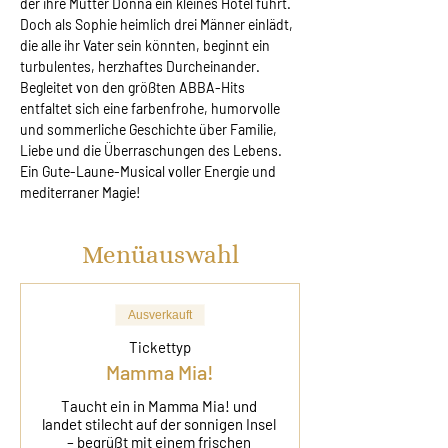
der ihre Mutter Donna ein kleines Hotel führt. 
Doch als Sophie heimlich drei Männer einlädt, 
die alle ihr Vater sein könnten, beginnt ein 
turbulentes, herzhaftes Durcheinander. 
Begleitet von den größten ABBA-Hits 
entfaltet sich eine farbenfrohe, humorvolle 
und sommerliche Geschichte über Familie, 
Liebe und die Überraschungen des Lebens. 
Ein Gute-Laune-Musical voller Energie und 
mediterraner Magie!
Menüauswahl
Ausverkauft
Tickettyp
Mamma Mia!
Taucht ein in Mamma Mia! und 
landet stilecht auf der sonnigen Insel 
– begrüßt mit einem frischen 