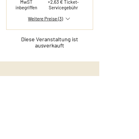
MwST
+2,63 € Ticket-
inbegriffen
Servicegebühr
Weitere Preise (3)
Diese Veranstaltung ist
ausverkauft
Kontakt
Film & Flavor
Kleiner Schäferkamp 36
20357 Hamburg - Eimsbüttel
E-Mail:
info@filmandflavor.com