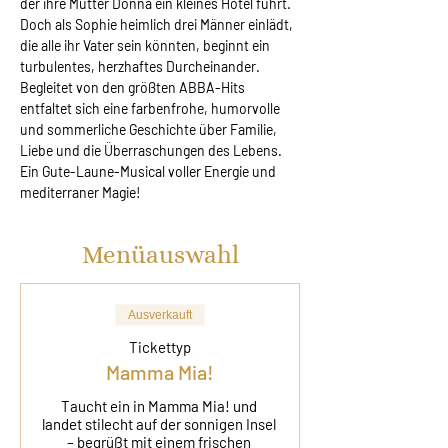
der ihre Mutter Donna ein kleines Hotel führt. 
Doch als Sophie heimlich drei Männer einlädt, 
die alle ihr Vater sein könnten, beginnt ein 
turbulentes, herzhaftes Durcheinander. 
Begleitet von den größten ABBA-Hits 
entfaltet sich eine farbenfrohe, humorvolle 
und sommerliche Geschichte über Familie, 
Liebe und die Überraschungen des Lebens. 
Ein Gute-Laune-Musical voller Energie und 
mediterraner Magie!
Menüauswahl
Ausverkauft
Tickettyp
Mamma Mia!
Taucht ein in Mamma Mia! und 
landet stilecht auf der sonnigen Insel 
– begrüßt mit einem frischen 