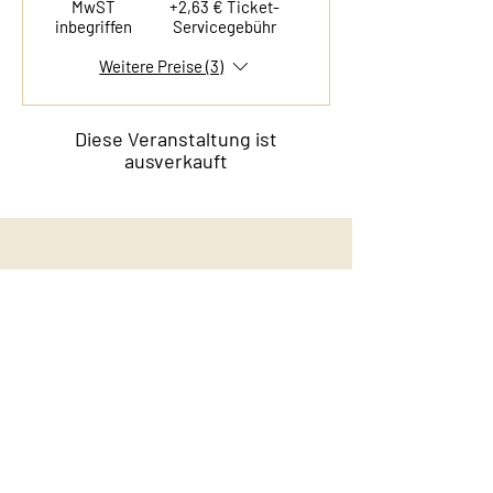
MwST
+2,63 € Ticket-
inbegriffen
Servicegebühr
Weitere Preise (3)
Diese Veranstaltung ist
ausverkauft
Kontakt
Film & Flavor
Kleiner Schäferkamp 36
20357 Hamburg - Eimsbüttel
E-Mail:
info@filmandflavor.com