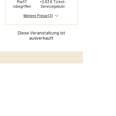
MwST
+2,63 € Ticket-
inbegriffen
Servicegebühr
Weitere Preise (3)
Diese Veranstaltung ist
ausverkauft
Kontakt
Film & Flavor
Kleiner Schäferkamp 36
20357 Hamburg - Eimsbüttel
E-Mail:
info@filmandflavor.com