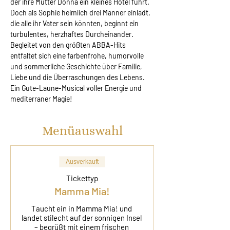
der ihre Mutter Donna ein kleines Hotel führt. 
Doch als Sophie heimlich drei Männer einlädt, 
die alle ihr Vater sein könnten, beginnt ein 
turbulentes, herzhaftes Durcheinander. 
Begleitet von den größten ABBA-Hits 
entfaltet sich eine farbenfrohe, humorvolle 
und sommerliche Geschichte über Familie, 
Liebe und die Überraschungen des Lebens. 
Ein Gute-Laune-Musical voller Energie und 
mediterraner Magie!
Menüauswahl
Ausverkauft
Tickettyp
Mamma Mia!
Taucht ein in Mamma Mia! und 
landet stilecht auf der sonnigen Insel 
– begrüßt mit einem frischen 