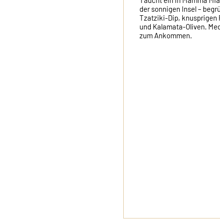
Taucht ein in Mamma Mia! 
der sonnigen Insel – begrü
Tzatziki-Dip, knusprigen 
und Kalamata-Oliven. Medit
zum Ankommen.