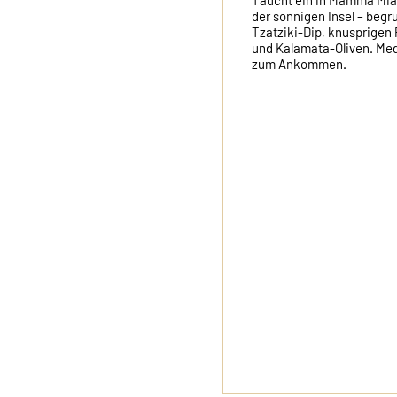
Taucht ein in Mamma Mia! 
der sonnigen Insel – begrü
Tzatziki-Dip, knusprigen 
und Kalamata-Oliven. Medit
zum Ankommen.