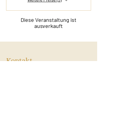
Diese Veranstaltung ist
ausverkauft
Kontakt
Film & Flavor
Kleiner Schäferkamp 36
20357 Hamburg - Eimsbüttel
E-Mail:
info@filmandflavor.com
Öffnungszeiten