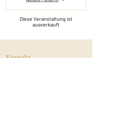
Diese Veranstaltung ist
ausverkauft
Kontakt
Film & Flavor
Kleiner Schäferkamp 36
20357 Hamburg - Eimsbüttel
E-Mail:
info@filmandflavor.com
Öffnungszeiten