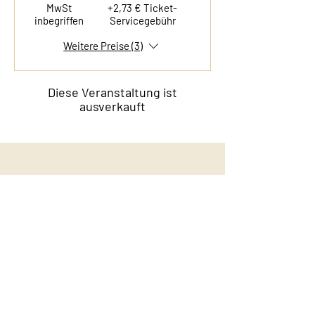
MwSt
+2,73 € Ticket-
inbegriffen
Servicegebühr
Weitere Preise (3)
Diese Veranstaltung ist
ausverkauft
Kontakt
Film & Flavor
Kleiner Schäferkamp 36
20357 Hamburg - Eimsbüttel
E-Mail:
info@filmandflavor.com