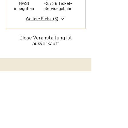
MwSt
+2,73 € Ticket-
inbegriffen
Servicegebühr
Weitere Preise (3)
Diese Veranstaltung ist
ausverkauft
Kontakt
Film & Flavor
Kleiner Schäferkamp 36
20357 Hamburg - Eimsbüttel
E-Mail:
info@filmandflavor.com