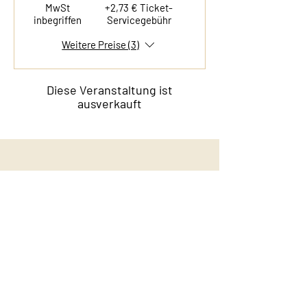
MwSt
+2,73 € Ticket-
inbegriffen
Servicegebühr
Weitere Preise (3)
Diese Veranstaltung ist
ausverkauft
Kontakt
Film & Flavor
Kleiner Schäferkamp 36
20357 Hamburg - Eimsbüttel
E-Mail:
info@filmandflavor.com