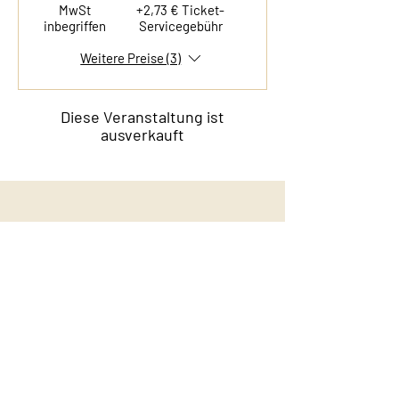
MwSt
+2,73 € Ticket-
inbegriffen
Servicegebühr
Weitere Preise (3)
Diese Veranstaltung ist
ausverkauft
Kontakt
Film & Flavor
Kleiner Schäferkamp 36
20357 Hamburg - Eimsbüttel
E-Mail:
info@filmandflavor.com