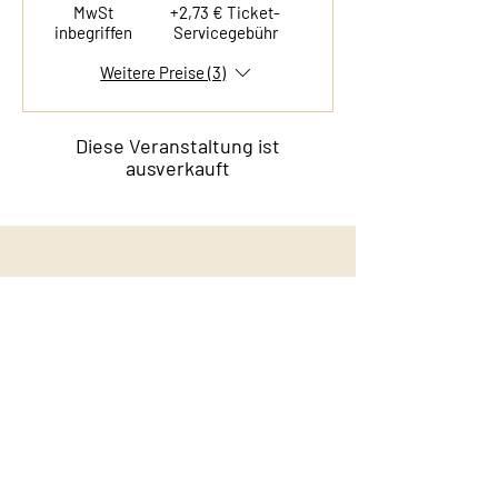
MwSt
+2,73 € Ticket-
inbegriffen
Servicegebühr
Weitere Preise (3)
Diese Veranstaltung ist
ausverkauft
Kontakt
Film & Flavor
Kleiner Schäferkamp 36
20357 Hamburg - Eimsbüttel
E-Mail:
info@filmandflavor.com