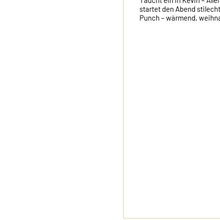
Taucht ein in Kevin – Alle
startet den Abend stilech
Punch – wärmend, weihna