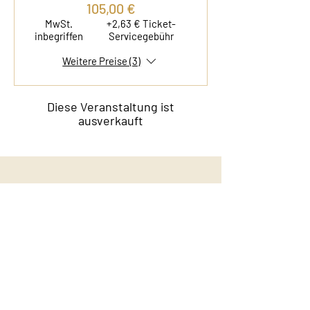
105,00 €
MwSt.
+2,63 € Ticket-
inbegriffen
Servicegebühr
Weitere Preise (3)
Diese Veranstaltung ist
ausverkauft
Kontakt
Film & Flavor
Kleiner Schäferkamp 36
20357 Hamburg - Eimsbüttel
E-Mail:
info@filmandflavor.com