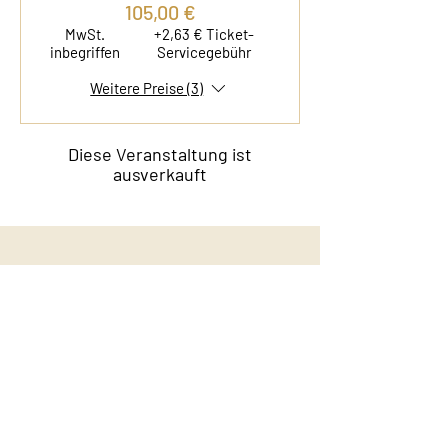
105,00 €
MwSt.
+2,63 € Ticket-
inbegriffen
Servicegebühr
Weitere Preise (3)
Diese Veranstaltung ist
ausverkauft
Kontakt
Film & Flavor
Kleiner Schäferkamp 36
20357 Hamburg - Eimsbüttel
E-Mail:
info@filmandflavor.com