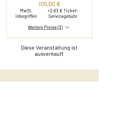
105,00 €
MwSt.
+2,63 € Ticket-
inbegriffen
Servicegebühr
Weitere Preise (3)
Diese Veranstaltung ist
ausverkauft
Kontakt
Film & Flavor
Kleiner Schäferkamp 36
20357 Hamburg - Eimsbüttel
E-Mail:
info@filmandflavor.com