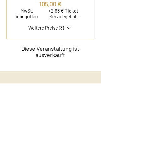
105,00 €
MwSt.
+2,63 € Ticket-
inbegriffen
Servicegebühr
Weitere Preise (3)
Diese Veranstaltung ist
ausverkauft
Kontakt
Film & Flavor
Kleiner Schäferkamp 36
20357 Hamburg - Eimsbüttel
E-Mail:
info@filmandflavor.com