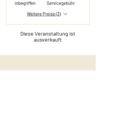
inbegriffen
Servicegebühr
Weitere Preise (3)
Diese Veranstaltung ist
ausverkauft
Kontakt
Film & Flavor
Kleiner Schäferkamp 36
20357 Hamburg - Eimsbüttel
E-Mail:
info@filmandflavor.com