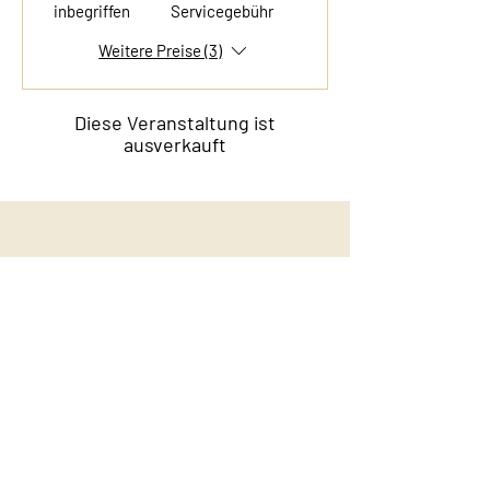
inbegriffen
Servicegebühr
Weitere Preise (3)
Diese Veranstaltung ist
ausverkauft
Kontakt
Film & Flavor
Kleiner Schäferkamp 36
20357 Hamburg - Eimsbüttel
E-Mail:
info@filmandflavor.com