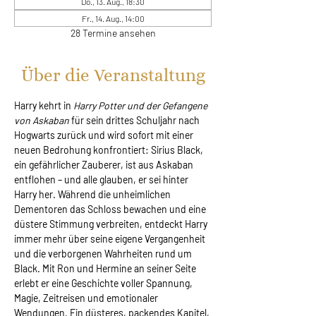
Do., 13. Aug., 18:30
Fr., 14. Aug., 14:00
28 Termine ansehen
Über die Veranstaltung
Harry kehrt in 
Harry Potter und der Gefangene 
von Askaban
 für sein drittes Schuljahr nach 
Hogwarts zurück und wird sofort mit einer 
neuen Bedrohung konfrontiert: Sirius Black, 
ein gefährlicher Zauberer, ist aus Askaban 
entflohen – und alle glauben, er sei hinter 
Harry her. Während die unheimlichen 
Dementoren das Schloss bewachen und eine 
düstere Stimmung verbreiten, entdeckt Harry 
immer mehr über seine eigene Vergangenheit 
und die verborgenen Wahrheiten rund um 
Black. Mit Ron und Hermine an seiner Seite 
erlebt er eine Geschichte voller Spannung, 
Magie, Zeitreisen und emotionaler 
Wendungen. Ein düsteres, packendes Kapitel, 