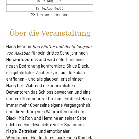
Do., 13. Aug., 18:30
Fr., 14. Aug., 14:00
28 Termine ansehen
Über die Veranstaltung
Harry kehrt in 
Harry Potter und der Gefangene 
von Askaban
 für sein drittes Schuljahr nach 
Hogwarts zurück und wird sofort mit einer 
neuen Bedrohung konfrontiert: Sirius Black, 
ein gefährlicher Zauberer, ist aus Askaban 
entflohen – und alle glauben, er sei hinter 
Harry her. Während die unheimlichen 
Dementoren das Schloss bewachen und eine 
düstere Stimmung verbreiten, entdeckt Harry 
immer mehr über seine eigene Vergangenheit 
und die verborgenen Wahrheiten rund um 
Black. Mit Ron und Hermine an seiner Seite 
erlebt er eine Geschichte voller Spannung, 
Magie, Zeitreisen und emotionaler 
Wendungen. Ein düsteres, packendes Kapitel, 