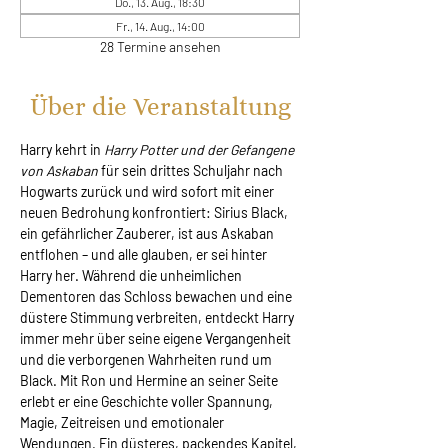
Do., 13. Aug., 18:30
Fr., 14. Aug., 14:00
28 Termine ansehen
Über die Veranstaltung
Harry kehrt in 
Harry Potter und der Gefangene 
von Askaban
 für sein drittes Schuljahr nach 
Hogwarts zurück und wird sofort mit einer 
neuen Bedrohung konfrontiert: Sirius Black, 
ein gefährlicher Zauberer, ist aus Askaban 
entflohen – und alle glauben, er sei hinter 
Harry her. Während die unheimlichen 
Dementoren das Schloss bewachen und eine 
düstere Stimmung verbreiten, entdeckt Harry 
immer mehr über seine eigene Vergangenheit 
und die verborgenen Wahrheiten rund um 
Black. Mit Ron und Hermine an seiner Seite 
erlebt er eine Geschichte voller Spannung, 
Magie, Zeitreisen und emotionaler 
Wendungen. Ein düsteres, packendes Kapitel, 