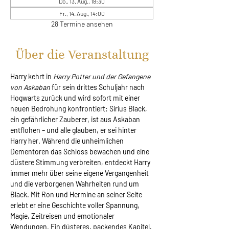
Do., 13. Aug., 18:30
Fr., 14. Aug., 14:00
28 Termine ansehen
Über die Veranstaltung
Harry kehrt in 
Harry Potter und der Gefangene 
von Askaban
 für sein drittes Schuljahr nach 
Hogwarts zurück und wird sofort mit einer 
neuen Bedrohung konfrontiert: Sirius Black, 
ein gefährlicher Zauberer, ist aus Askaban 
entflohen – und alle glauben, er sei hinter 
Harry her. Während die unheimlichen 
Dementoren das Schloss bewachen und eine 
düstere Stimmung verbreiten, entdeckt Harry 
immer mehr über seine eigene Vergangenheit 
und die verborgenen Wahrheiten rund um 
Black. Mit Ron und Hermine an seiner Seite 
erlebt er eine Geschichte voller Spannung, 
Magie, Zeitreisen und emotionaler 
Wendungen. Ein düsteres, packendes Kapitel, 