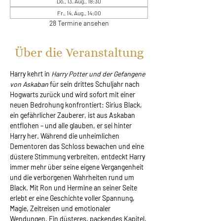
Do., 13. Aug., 18:30
Fr., 14. Aug., 14:00
28 Termine ansehen
Über die Veranstaltung
Harry kehrt in 
Harry Potter und der Gefangene 
von Askaban
 für sein drittes Schuljahr nach 
Hogwarts zurück und wird sofort mit einer 
neuen Bedrohung konfrontiert: Sirius Black, 
ein gefährlicher Zauberer, ist aus Askaban 
entflohen – und alle glauben, er sei hinter 
Harry her. Während die unheimlichen 
Dementoren das Schloss bewachen und eine 
düstere Stimmung verbreiten, entdeckt Harry 
immer mehr über seine eigene Vergangenheit 
und die verborgenen Wahrheiten rund um 
Black. Mit Ron und Hermine an seiner Seite 
erlebt er eine Geschichte voller Spannung, 
Magie, Zeitreisen und emotionaler 
Wendungen. Ein düsteres, packendes Kapitel, 