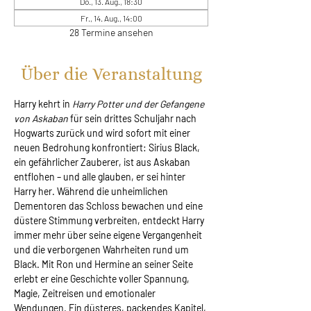
Do., 13. Aug., 18:30
Fr., 14. Aug., 14:00
28 Termine ansehen
Über die Veranstaltung
Harry kehrt in 
Harry Potter und der Gefangene 
von Askaban
 für sein drittes Schuljahr nach 
Hogwarts zurück und wird sofort mit einer 
neuen Bedrohung konfrontiert: Sirius Black, 
ein gefährlicher Zauberer, ist aus Askaban 
entflohen – und alle glauben, er sei hinter 
Harry her. Während die unheimlichen 
Dementoren das Schloss bewachen und eine 
düstere Stimmung verbreiten, entdeckt Harry 
immer mehr über seine eigene Vergangenheit 
und die verborgenen Wahrheiten rund um 
Black. Mit Ron und Hermine an seiner Seite 
erlebt er eine Geschichte voller Spannung, 
Magie, Zeitreisen und emotionaler 
Wendungen. Ein düsteres, packendes Kapitel, 