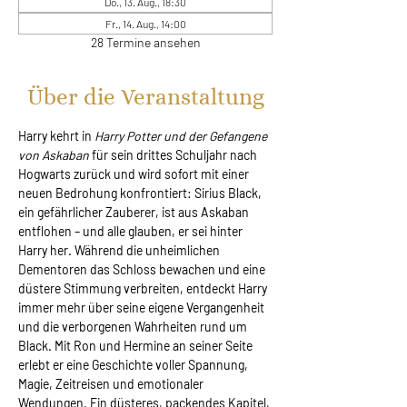
Do., 13. Aug., 18:30
Fr., 14. Aug., 14:00
28 Termine ansehen
Über die Veranstaltung
Harry kehrt in 
Harry Potter und der Gefangene 
von Askaban
 für sein drittes Schuljahr nach 
Hogwarts zurück und wird sofort mit einer 
neuen Bedrohung konfrontiert: Sirius Black, 
ein gefährlicher Zauberer, ist aus Askaban 
entflohen – und alle glauben, er sei hinter 
Harry her. Während die unheimlichen 
Dementoren das Schloss bewachen und eine 
düstere Stimmung verbreiten, entdeckt Harry 
immer mehr über seine eigene Vergangenheit 
und die verborgenen Wahrheiten rund um 
Black. Mit Ron und Hermine an seiner Seite 
erlebt er eine Geschichte voller Spannung, 
Magie, Zeitreisen und emotionaler 
Wendungen. Ein düsteres, packendes Kapitel, 