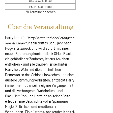
Do., 13. Aug., 18:30
Fr., 14. Aug., 14:00
28 Termine ansehen
Über die Veranstaltung
Harry kehrt in 
Harry Potter und der Gefangene 
von Askaban
 für sein drittes Schuljahr nach 
Hogwarts zurück und wird sofort mit einer 
neuen Bedrohung konfrontiert: Sirius Black, 
ein gefährlicher Zauberer, ist aus Askaban 
entflohen – und alle glauben, er sei hinter 
Harry her. Während die unheimlichen 
Dementoren das Schloss bewachen und eine 
düstere Stimmung verbreiten, entdeckt Harry 
immer mehr über seine eigene Vergangenheit 
und die verborgenen Wahrheiten rund um 
Black. Mit Ron und Hermine an seiner Seite 
erlebt er eine Geschichte voller Spannung, 
Magie, Zeitreisen und emotionaler 
Wendungen. Ein düsteres, packendes Kapitel, 