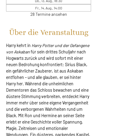
Do., 13. Aug., 18:30
Fr., 14. Aug., 14:00
28 Termine ansehen
Über die Veranstaltung
Harry kehrt in 
Harry Potter und der Gefangene 
von Askaban
 für sein drittes Schuljahr nach 
Hogwarts zurück und wird sofort mit einer 
neuen Bedrohung konfrontiert: Sirius Black, 
ein gefährlicher Zauberer, ist aus Askaban 
entflohen – und alle glauben, er sei hinter 
Harry her. Während die unheimlichen 
Dementoren das Schloss bewachen und eine 
düstere Stimmung verbreiten, entdeckt Harry 
immer mehr über seine eigene Vergangenheit 
und die verborgenen Wahrheiten rund um 
Black. Mit Ron und Hermine an seiner Seite 
erlebt er eine Geschichte voller Spannung, 
Magie, Zeitreisen und emotionaler 
Wendungen. Ein düsteres, packendes Kapitel, 