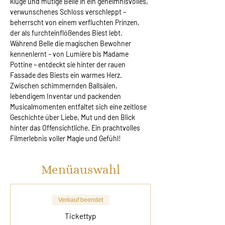
kluge und mutige Belle in ein geheimnisvolles, 
verwunschenes Schloss verschleppt – 
beherrscht von einem verfluchten Prinzen, 
der als furchteinflößendes Biest lebt. 
Während Belle die magischen Bewohner 
kennenlernt – von Lumière bis Madame 
Pottine – entdeckt sie hinter der rauen 
Fassade des Biests ein warmes Herz. 
Zwischen schimmernden Ballsälen, 
lebendigem Inventar und packenden 
Musicalmomenten entfaltet sich eine zeitlose 
Geschichte über Liebe, Mut und den Blick 
hinter das Offensichtliche. Ein prachtvolles 
Filmerlebnis voller Magie und Gefühl!
Menüauswahl
Verkauf beendet
Tickettyp