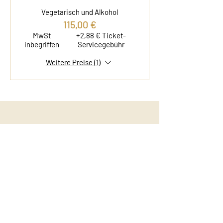
Vegetarisch und Alkohol
115,00 €
MwSt
+2,88 € Ticket-
inbegriffen
Servicegebühr
Weitere Preise (1)
Kontakt
Film & Flavor
Kleiner Schäferkamp 36
20357 Hamburg - Eimsbüttel
E-Mail:
info@filmandflavor.com