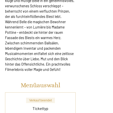
kluge und mutige Belle in ein geheimnisvolles, 
verwunschenes Schloss verschleppt – 
beherrscht von einem verfluchten Prinzen, 
der als furchteinflößendes Biest lebt. 
Während Belle die magischen Bewohner 
kennenlernt – von Lumière bis Madame 
Pottine – entdeckt sie hinter der rauen 
Fassade des Biests ein warmes Herz. 
Zwischen schimmernden Ballsälen, 
lebendigem Inventar und packenden 
Musicalmomenten entfaltet sich eine zeitlose 
Geschichte über Liebe, Mut und den Blick 
hinter das Offensichtliche. Ein prachtvolles 
Filmerlebnis voller Magie und Gefühl!
Menüauswahl
Verkauf beendet
Tickettyp