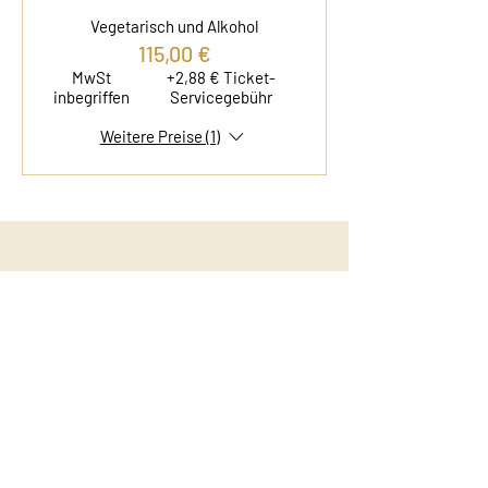
Vegetarisch und Alkohol
115,00 €
MwSt
+2,88 € Ticket-
inbegriffen
Servicegebühr
Weitere Preise (1)
Kontakt
Film & Flavor
Kleiner Schäferkamp 36
20357 Hamburg - Eimsbüttel
E-Mail:
info@filmandflavor.com