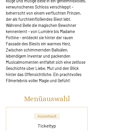
kluge und mutige Belle in ein geheimnisvolles, 
verwunschenes Schloss verschleppt – 
beherrscht von einem verfluchten Prinzen, 
der als furchteinflößendes Biest lebt. 
Während Belle die magischen Bewohner 
kennenlernt – von Lumière bis Madame 
Pottine – entdeckt sie hinter der rauen 
Fassade des Biests ein warmes Herz. 
Zwischen schimmernden Ballsälen, 
lebendigem Inventar und packenden 
Musicalmomenten entfaltet sich eine zeitlose 
Geschichte über Liebe, Mut und den Blick 
hinter das Offensichtliche. Ein prachtvolles 
Filmerlebnis voller Magie und Gefühl!
Menüauswahl
Ausverkauft
Tickettyp