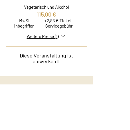
Vegetarisch und Alkohol
115,00 €
MwSt
+2,88 € Ticket-
inbegriffen
Servicegebühr
Weitere Preise (1)
Diese Veranstaltung ist
ausverkauft
Kontakt
Film & Flavor
Kleiner Schäferkamp 36
20357 Hamburg - Eimsbüttel
E-Mail:
info@filmandflavor.com