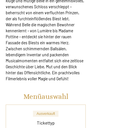
kluge und mutige Belle in ein geheimnisvolles, 
verwunschenes Schloss verschleppt – 
beherrscht von einem verfluchten Prinzen, 
der als furchteinflößendes Biest lebt. 
Während Belle die magischen Bewohner 
kennenlernt – von Lumière bis Madame 
Pottine – entdeckt sie hinter der rauen 
Fassade des Biests ein warmes Herz. 
Zwischen schimmernden Ballsälen, 
lebendigem Inventar und packenden 
Musicalmomenten entfaltet sich eine zeitlose 
Geschichte über Liebe, Mut und den Blick 
hinter das Offensichtliche. Ein prachtvolles 
Filmerlebnis voller Magie und Gefühl!
Menüauswahl
Ausverkauft
Tickettyp