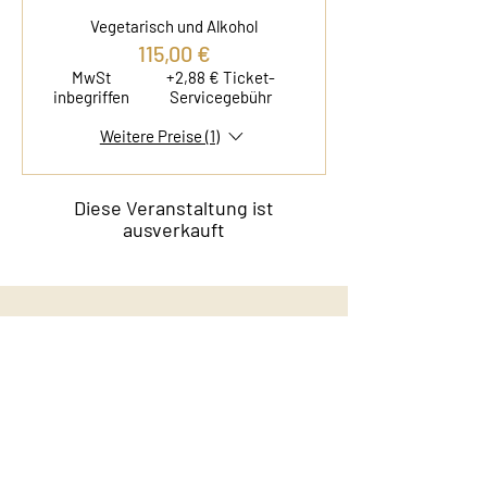
Vegetarisch und Alkohol
115,00 €
MwSt
+2,88 € Ticket-
inbegriffen
Servicegebühr
Weitere Preise (1)
Diese Veranstaltung ist
ausverkauft
Kontakt
Film & Flavor
Kleiner Schäferkamp 36
20357 Hamburg - Eimsbüttel
E-Mail:
info@filmandflavor.com